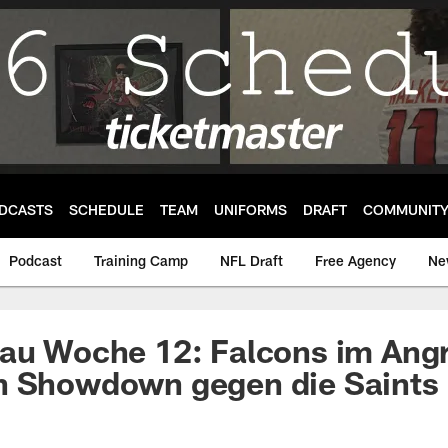
DCASTS
SCHEDULE
TEAM
UNIFORMS
DRAFT
COMMUNIT
Podcast
Training Camp
NFL Draft
Free Agency
Ne
hau Woche 12: Falcons im Ang
h Showdown gegen die Saints