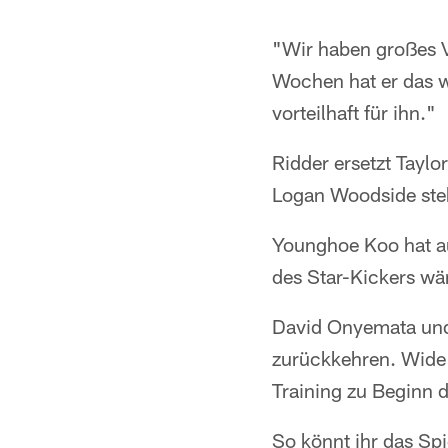
"Wir haben großes V
Wochen hat er das wi
vorteilhaft für ihn."
Ridder ersetzt Taylo
Logan Woodside steht
Younghoe Koo hat au
des Star-Kickers wä
David Onyemata und 
zurückkehren. Wide 
Training zu Beginn d
So könnt ihr das Sp