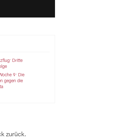
flug: Dritte
olge
Woche 9: Die
n gegen die
ta
ck zurück.