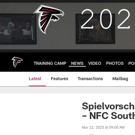
Skip
to
main
content
TRAINING CAMP
NEWS
VIDEO
PHOTOS
PO
Latest
Features
Transactions
Mailbag
Spielvorsc
– NFC Sout
Nov 22, 2023 at 09:00 AM