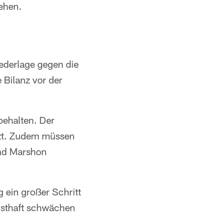
ehen.
iederlage gegen die
 Bilanz vor der
behalten. Der
etzt. Zudem müssen
und Marshon
g ein großer Schritt
rnsthaft schwächen