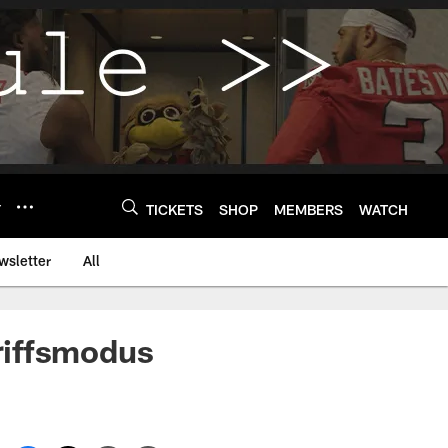
Y
TICKETS
SHOP
MEMBERS
WATCH
wsletter
All
riffsmodus