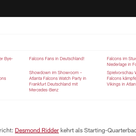
er Bye-
Falcons Fans in Deutschland!
Falcons im Sturz
Niederlage in F
Showdown im Showroom –
Spielvorschau 
cons
Atlanta Falcons Watch Party in
Falcons kämpfe
Frankfurt Deutschland mit
Vikings in Atlan
Mercedes-Benz
richt:
Desmond Ridder
kehrt als Starting-Quarterba