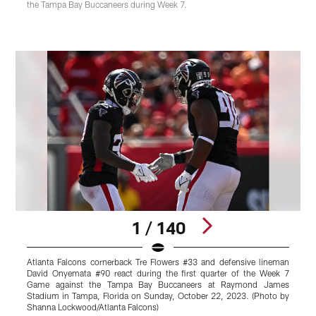
the Tampa Bay Buccaneers during Week 7.
1 / 140
Atlanta Falcons cornerback Tre Flowers #33 and defensive lineman
A
David Onyemata #90 react during the first quarter of the Week 7
d
Game against the Tampa Bay Buccaneers at Raymond James
Stadium in Tampa, Florida on Sunday, October 22, 2023. (Photo by
Shanna Lockwood/Atlanta Falcons)
F