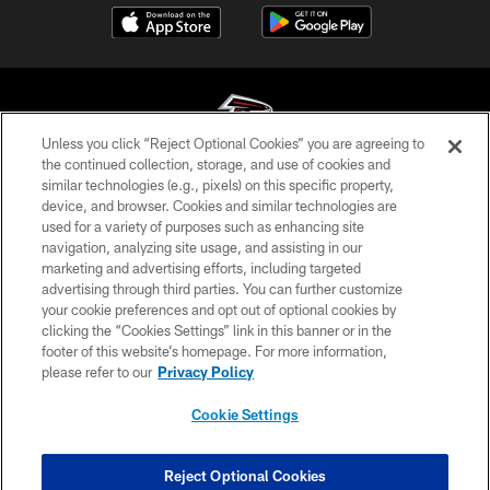
Unless you click “Reject Optional Cookies” you are agreeing to
the continued collection, storage, and use of cookies and
similar technologies (e.g., pixels) on this specific property,
© Atlanta Falcons Football Club - 2026
device, and browser. Cookies and similar technologies are
used for a variety of purposes such as enhancing site
PRIVACY POLICY
navigation, analyzing site usage, and assisting in our
EMPLOYMENT
marketing and advertising efforts, including targeted
advertising through third parties. You can further customize
FAQ
your cookie preferences and opt out of optional cookies by
clicking the “Cookies Settings” link in this banner or in the
MEDIA
footer of this website’s homepage. For more information,
ACCESSIBILITY
please refer to our
Privacy Policy
AD CHOICES
Cookie Settings
YOUR PRIVACY CHOICES
COOKIE SETTINGS
Reject Optional Cookies