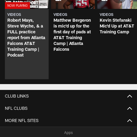
VIDEOS
VIDEOS
VIDEOS
Robert Mays,
Matthew Bergeron
Kevin Stefanski
Steve Wyche, & a
is mic'd up for the
Mic'd Up at AT&T
FULL practice
first day of pads at
Training Camp
report from Atlanta
AT&T Training
Falcons AT&T
Camp | Atlanta
Training Camp |
Falcons
Podcast
CLUB LINKS
NFL CLUBS
MORE NFL SITES
Apps