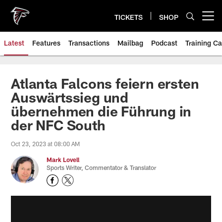
Skip
to
TICKETS
SHOP
Open menu button
main
content
Latest
Features
Transactions
Mailbag
Podcast
Training C
Atlanta Falcons feiern ersten
Auswärtssieg und
übernehmen die Führung in
der NFC South
Oct 23, 2023 at 08:00 AM
Mark Lovell
Sports Writer, Commentator & Translator