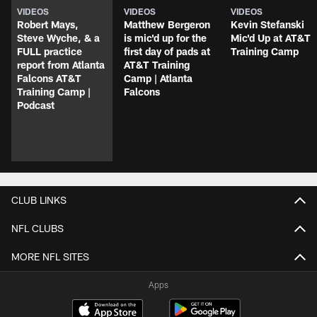
VIDEOS
VIDEOS
VIDEOS
Robert Mays,
Matthew Bergeron
Kevin Stefanski
Steve Wyche, & a
is mic'd up for the
Mic'd Up at AT&T
FULL practice
first day of pads at
Training Camp
report from Atlanta
AT&T Training
Falcons AT&T
Camp | Atlanta
Training Camp |
Falcons
Podcast
CLUB LINKS
NFL CLUBS
MORE NFL SITES
Apps