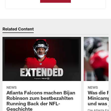
Related Content
NEWS
NEWS
Atlanta Falcons machen Bijan
Was die F
Robinson zum bestbezahlten
Minicamp
Running Back der NFL-
und was j
Geschichte
Die Atlanta Fa