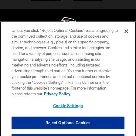
Unless you click “Reject Optional Cookies” you are agreeing to
the continued collection, storage, and use of cookies and
similar technologies (e.g., pixels) on this specific property,
© Atlanta Falcons Football Club - 2026
device, and browser. Cookies and similar technologies are
used for a variety of purposes such as enhancing site
PRIVACY POLICY
navigation, analyzing site usage, and assisting in our
EMPLOYMENT
marketing and advertising efforts, including targeted
advertising through third parties. You can further customize
FAQ
your cookie preferences and opt out of optional cookies by
clicking the “Cookies Settings” link in this banner or in the
MEDIA
footer of this website’s homepage. For more information,
ACCESSIBILITY
please refer to our
Privacy Policy
AD CHOICES
Cookie Settings
YOUR PRIVACY CHOICES
COOKIE SETTINGS
Reject Optional Cookies
PREFERENCE CENTER