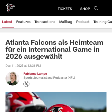
Skip
to
TICKETS
SHOP
Open menu button
main
content
Latest
Features
Transactions
Mailbag
Podcast
Training C
Atlanta Falcons als Heimteam
für ein International Game in
2026 ausgewählt
Dec 11, 2025 at 12:36 PM
Fabienne Lampe
Sports Journalist and Podcaster (NFL)