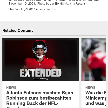
November 10, 2024. (Photo by Jay Bendlin/Atlanta Falcons)
N
Jay Bendlin/© 2024 Atlanta Falcons
S
Pause
Play
Related Content
NEWS
NEWS
Atlanta Falcons machen Bijan
Was die F
Robinson zum bestbezahlten
Minicamp
Running Back der NFL-
und was j