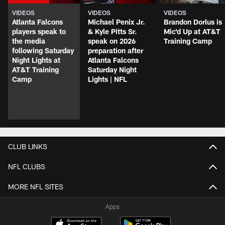
VIDEOS
VIDEOS
VIDEOS
Atlanta Falcons
Michael Penix Jr.
Brandon Dorlus is
players speak to
& Kyle Pitts Sr.
Mic'd Up at AT&T
the media
speak on 2026
Training Camp
following Saturday
preparation after
Night Lights at
Atlanta Falcons
AT&T Training
Saturday Night
Camp
Lights | NFL
CLUB LINKS
NFL CLUBS
MORE NFL SITES
Apps