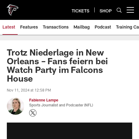
Skip
to
TICKETS
SHOP
Open menu button
main
content
Latest
Features
Transactions
Mailbag
Podcast
Training C
Trotz Niederlage in New
Orleans – Fans feiern bei
Watch Party im Falcons
House
Nov 11, 2024 at 12:58 PM
Fabienne Lampe
Sports Journalist and Podcaster (NFL)