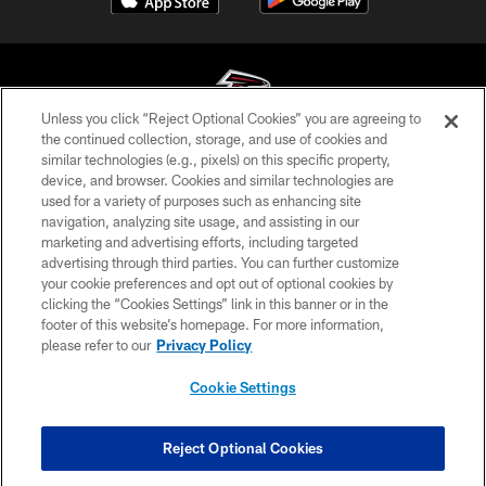
Unless you click “Reject Optional Cookies” you are agreeing to
the continued collection, storage, and use of cookies and
similar technologies (e.g., pixels) on this specific property,
© Atlanta Falcons Football Club - 2026
device, and browser. Cookies and similar technologies are
used for a variety of purposes such as enhancing site
PRIVACY POLICY
navigation, analyzing site usage, and assisting in our
EMPLOYMENT
marketing and advertising efforts, including targeted
advertising through third parties. You can further customize
FAQ
your cookie preferences and opt out of optional cookies by
clicking the “Cookies Settings” link in this banner or in the
MEDIA
footer of this website’s homepage. For more information,
ACCESSIBILITY
please refer to our
Privacy Policy
AD CHOICES
Cookie Settings
YOUR PRIVACY CHOICES
COOKIE SETTINGS
Reject Optional Cookies
PREFERENCE CENTER