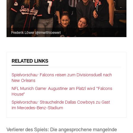
Frederik Löwer (@imwithloewer)
RELATED LINKS
Spielvorschau: Falcons reisen zum Divisionsduell nach
New Orleans
NFL Munich Game: Augustiner am Platzl wird "Falcons
House"
Spielvorschau: Strauchelnde Dallas Cowboys zu Gast
im Mercedes-Benz-Stadium
Verlierer des Spiels: Die angesprochene mangelnde